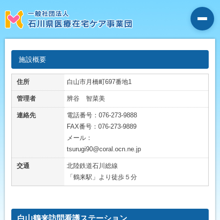
施設概要
住所
白山市月橋町697番地1
管理者
辨谷 智菜美
連絡先
電話番号：076-273-9888
FAX番号：076-273-9889
メール：
tsurugi90@coral.ocn.ne.jp
交通
北陸鉄道石川総線
「鶴来駅」より徒歩５分
白山鶴来訪問看護ステーション