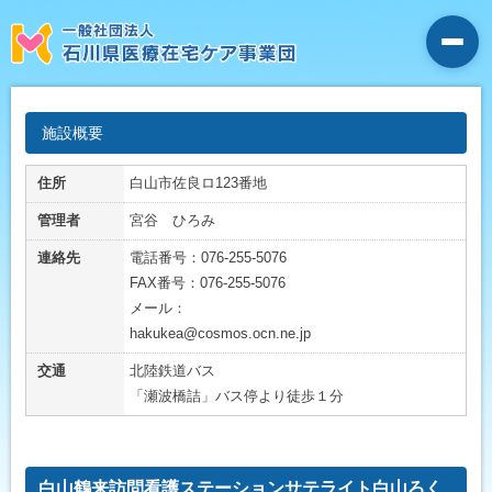
施設概要
住所
白山市佐良ロ123番地
管理者
宮谷 ひろみ
連絡先
電話番号：076-255-5076
FAX番号：076-255-5076
メール：
hakukea@cosmos.ocn.ne.jp
交通
北陸鉄道バス
「瀬波橋詰」バス停より徒歩１分
白山鶴来訪問看護ステーションサテライト白山ろく