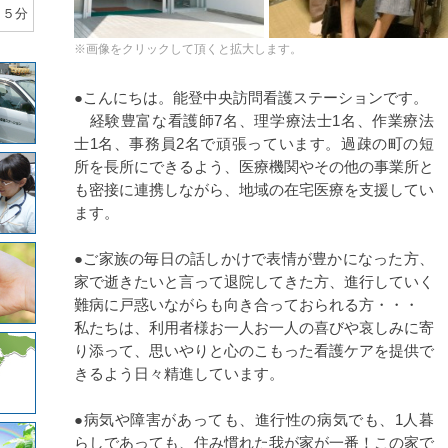
１５分
※画像をクリックして頂くと拡大します。
●こんにちは。能登中央訪問看護ステーションです。
経験豊富な看護師7名、理学療法士1名、作業療法
士1名、事務員2名で頑張っています。過疎の町の短
所を長所にできるよう、医療機関やその他の事業所と
も密接に連携しながら、地域の在宅医療を支援してい
ます。
●ご家族の毎日の話しかけで表情が豊かになった方、
家で逝きたいと言って退院してきた方、進行していく
難病に戸惑いながらも向き合っておられる方・・・
私たちは、利用者様お一人お一人の喜びや哀しみに寄
り添って、思いやりと心のこもった看護ケアを提供で
きるよう日々精進しています。
●病気や障害があっても、進行性の病気でも、1人暮
らしであっても、住み慣れた我が家が一番！この家で