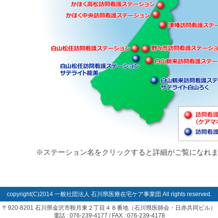
※ステーション名をクリックすると詳細がご覧になれ
copyright(C)2014 一般社団法人 石川県医療在宅ケア事業団 All rights reserved.
〒920-8201 石川県金沢市鞍月東２丁目４８番地（石川県医師会・日赤共同ビル）
電話 : 076-239-4177 / FAX : 076-239-4178