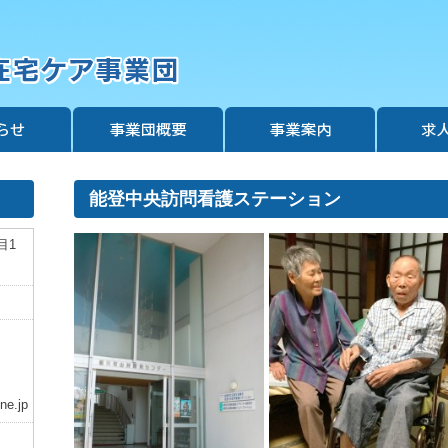
個人情報に関する基本方針
業務・財務等資料
理事長挨拶
事業団情報
居宅介護支援事業
訪問看護事業
能登中央訪問看護ステーション
目1
ne.jp