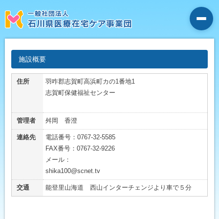
施設概要
住所
羽咋郡志賀町高浜町カの1番地1
志賀町保健福祉センター
管理者
舛岡 香澄
連絡先
電話番号：0767-32-5585
FAX番号：0767-32-9226
メール：
shika100@scnet.tv
交通
能登里山海道 西山インターチェンジより車で５分