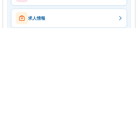
求人情報
ステーションマップ
事業団紹介動画
copyright(C)2014 一般社団法人 石川県医療在宅ケア事業団 All rights
reserved.
〒920-8201 石川県金沢市鞍月東２丁目４８番地（石川県医師会・日赤共同ビ
ル）
電話 : 076-239-4177 / FAX : 076-239-4178